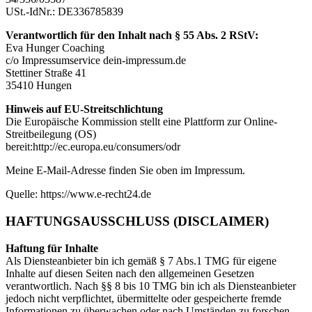
USt.-IdNr.: DE336785839
Verantwortlich für den Inhalt nach § 55 Abs. 2 RStV:
Eva Hunger Coaching
c/o Impressumservice dein-impressum.de
Stettiner Straße 41
35410 Hungen
Hinweis auf EU-Streitschlichtung
Die Europäische Kommission stellt eine Plattform zur Online-
Streitbeilegung (OS)
bereit:http://ec.europa.eu/consumers/odr
Meine E-Mail-Adresse finden Sie oben im Impressum.
Quelle: https://www.e-recht24.de
HAFTUNGS­AUSSCHLUSS (DISCLAIMER)
Haftung für Inhalte
Als Diensteanbieter bin ich gemäß § 7 Abs.1 TMG für eigene
Inhalte auf diesen Seiten nach den allgemeinen Gesetzen
verantwortlich. Nach §§ 8 bis 10 TMG bin ich als Diensteanbieter
jedoch nicht verpflichtet, übermittelte oder gespeicherte fremde
Informationen zu überwachen oder nach Umständen zu forschen,