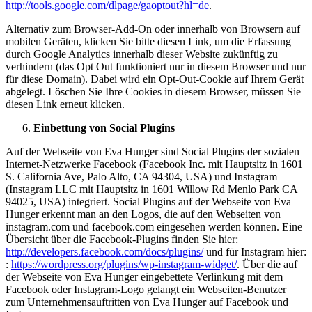
http://tools.google.com/dlpage/gaoptout?hl=de
.
Alternativ zum Browser-Add-On oder innerhalb von Browsern auf
mobilen Geräten, klicken Sie bitte diesen Link, um die Erfassung
durch Google Analytics innerhalb dieser Website zukünftig zu
verhindern (das Opt Out funktioniert nur in diesem Browser und nur
für diese Domain). Dabei wird ein Opt-Out-Cookie auf Ihrem Gerät
abgelegt. Löschen Sie Ihre Cookies in diesem Browser, müssen Sie
diesen Link erneut klicken.
Einbettung von Social Plugins
Auf der Webseite von Eva Hunger sind Social Plugins der sozialen
Internet-Netzwerke Facebook (Facebook Inc. mit Hauptsitz in 1601
S. California Ave, Palo Alto, CA 94304, USA) und Instagram
(Instagram LLC mit Hauptsitz in 1601 Willow Rd Menlo Park CA
94025, USA) integriert. Social Plugins auf der Webseite von Eva
Hunger erkennt man an den Logos, die auf den Webseiten von
instagram.com und facebook.com eingesehen werden können. Eine
Übersicht über die Facebook-Plugins finden Sie hier:
http://developers.facebook.com/docs/plugins/
und für Instagram hier:
:
https://wordpress.org/plugins/wp-instagram-widget/
. Über die auf
der Webseite von Eva Hunger eingebettete Verlinkung mit dem
Facebook oder Instagram-Logo gelangt ein Webseiten-Benutzer
zum Unternehmensauftritten von Eva Hunger auf Facebook und